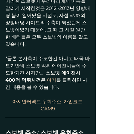
이러한 스보벳이 우리나라에서 이름을 
알리기 시작한것은 2012~2013년 양방배
팅 붐이 일어났을 시절로, 사설 vs 해외 
양방배팅 사이트의 주축이 되었던게 스
보벳이였기 때문에, 그 때 그 시절 웬만
한 배터들은 모두 스보벳의 이름을 알고 
있습니다.
*물론 본사측이 주도한건 아니고 태국 바
트기반의 스보벳 먹튀 에이전시들이 주
도한거긴 하지만…  
스보벳 에이전시 
400억 먹튀사건은
여기
를 클릭하면 사
건 내용을 볼 수 있습니다.
아시안커넥트 우회주소: 가입코드 
CAM9
스보벳 주소/ 스보벳 우회주소