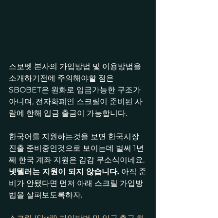
스보벳 본사의 가입방법 및 이용방법을 
소개하기전에 주의해야할 점은 
SBOBET은 원화로 입금가능한 구조가 
아니며, 전자화폐인 스크릴이 준비된 사
람에 한해 입금 출금이 가능합니다.
한국어를 지원하는것을 보면 한국시장 
진출 준비중인것으로 보이는데 벌써 1년
째 한국 계좌 지원은 감감 무소식이네요. 
넷텔러는 지원이 되지 않습니다.
 아직 준
비가 안됐다면 먼저 아래 스크릴 가입방
법을 살펴보도록하자.