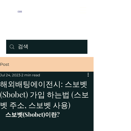
Post
Jul 24, 2023
2 min read
해외배팅에이전시: 스보벳
(Sbobet) 가입 하는법 (스보
벳 주소, 스보벳 사용)
스보벳(Sbobet)이란?