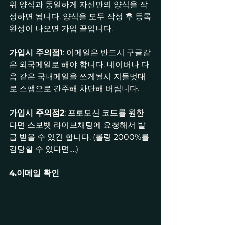
위 양식과 동일하게 자신만의 양식을 작
성하면 됩니다. 양식을 모두 작성 후 등록
완성이 나오면 가입 끝입니다.
가입시 주의점1
: 이메일은 반드시 구글같
은 외국메일로 해야 합니다. 네이버나 다
음 같은 국내메일을 쓰게될시 지들멋대
로 스팸으로 간주해 차단해 버립니다.
가입시 주의점2
: 프로모션 코드를 원한
다면 스보벳 라이브채팅에 요청해서 발
급 받을 수 있긴 합니다. (롤링 2000%를 
감당할 수 있다면….)
4.이메일 확인