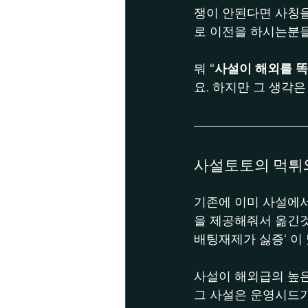
쟁이 안된다면 사칭
로 이전을 하시는분들
뭐 “
사설이 해외를 똑
요. 하지만 그 생각
사설토토의 먹튀
기존에 이미 사설에
을 제공해줘서 옮긴것
배팅재제가 싫증‘ 이
사설이 해외급의 높은
그 사설은 운영시드가