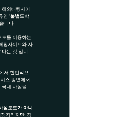
서 해외배팅사이
인 ‘
불법도박
없습니다.
토토를 이용하는 
외배팅사이트와 사
르다는 것 입니
에서 합법적으
서비스 방면에서 
 국내 사설을 
 사설토토가 아니
경쟁자라지만, 경