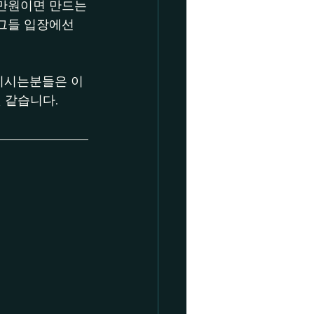
백만원이면 만드는
그들 입장에선 
기시는분들은 이
 같습니다.