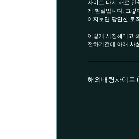
사이트 다시 새로 만
게 현실입니다. 그렇
어찌보면 당연한 로
이렇게 사칭해대고 
전하기전에 아래 
사
해외배팅사이트 (