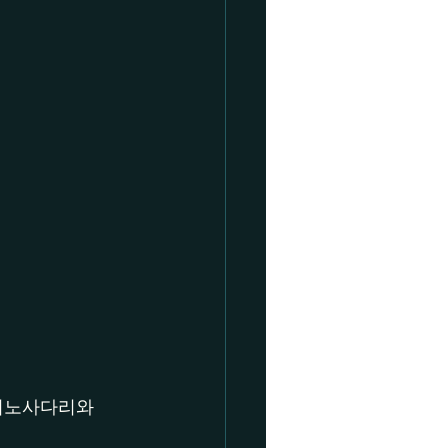
키노사다리와 