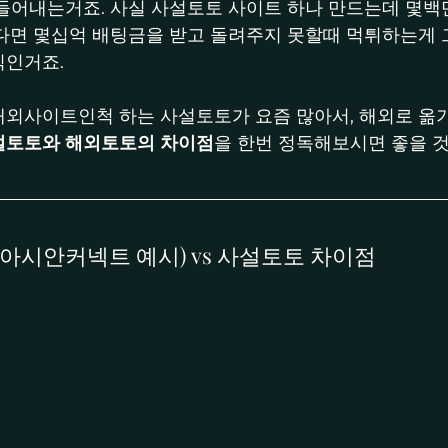
들어내는거죠. 사실 사설토토 사이트 하나 만드는데 몇
다면 몇십억 배팅금을 받고 돌려주지 못할때 먹튀하는게 
직인거죠.
해외사이트인척 하는 사설토토가 요즘 많아서, 해외로 옮
설토토와 해외토토의 차이점
을 한번 정독해보시면 좋을 것
아시안커넥트 예시) vs 사설토토 차이점