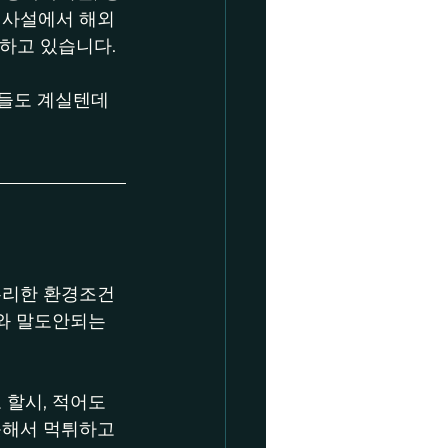
 사설에서 해외
하고 있습니다.
분들도 계실텐데
유리한 환경조건
와 말도안되는 
할시, 적어도 
못해서 먹튀하고 