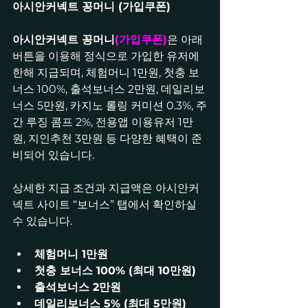
아시안커넥트 꽁머니 (가입쿠폰)
아시안커넥트 꽁머니
(가입쿠폰)
은 아래 
버튼을 이용해 정식으로 가입한 유저에 
한해 지급되며, 체험머니 1만원, 첫충 보
너스 100%, 출석보너스 2만원, 데일리보
너스 5만원, 카지노 롤링 커미션 0.3%, 주
간 루징 콤프 2%, 전용앱 이용유저 1만
원, 지인추천 3만원 등 다양한 혜택이 준
비되어 있습니다.
상세한 지급 조건과 지급액은 아시안커
넥트 사이트 “보너스” 탭에서 확인하실 
수 있습니다.
체험머니 1만원
첫충 보너스 100% (최대 10만원)
출석보너스 2만원
데일리보너스 5% (최대 5만원)