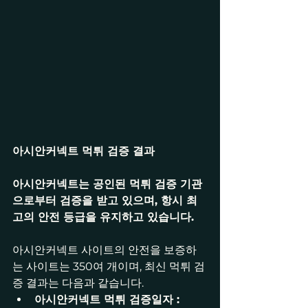
아시안커넥트 먹튀 검증 결과
아시안커넥트는 공인된 먹튀 검증 기관
으로부터 검증을 받고 있으며, 항시 최
고의 안전 등급을 유지하고 있습니다.
아시안커넥트 사이트의 안전을 보증하
는 사이트는 350여 개이며, 최신 먹튀 검
증 결과는 다음과 같습니다.
아시안커넥트 먹튀 검증일자 : 