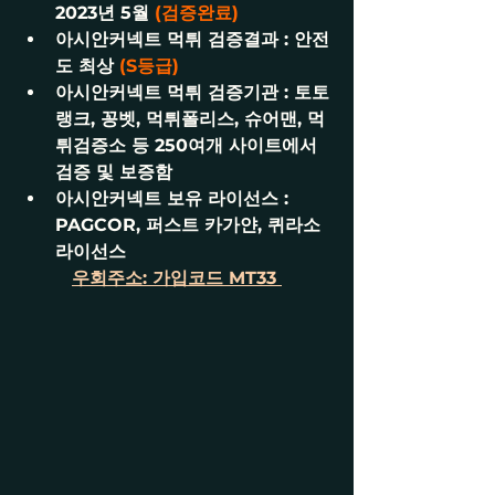
2023년 5월
 (검증완료)
아시안커넥트 먹튀 검증결과 : 안전
도 최상 
(S등급)
아시안커넥트 먹튀 검증기관 : 토토
랭크, 꽁벳, 먹튀폴리스, 슈어맨, 먹
튀검증소 등 250여개 사이트에서 
검증 및 보증함
아시안커넥트 보유 라이선스 : 
PAGCOR, 퍼스트 카가얀, 퀴라소 
라이선스
우회주소:
 가입코드 MT33 