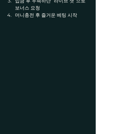
입금 후 우측하단 “라이브 챗”으로 
보너스 요청
머니충전 후 즐거운 베팅 시작