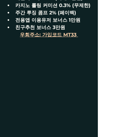
카지노 롤링 커미션 0.3% (무제한)
주간 루징 콤프 2% (페이백)
전용앱 이용유저 보너스 1만원
친구추천 보너스 3만원
우회주소:
 가입코드 MT33 