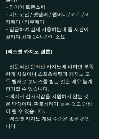
– 와이어 트랜스퍼
– 비트코인 / 넷텔러 / 웹머니 / 키위 / 이
지페이 / 리큐페이
– 입금하여 실제 사용하는데 좀 시간이 
걸리며 최대 24시간이 소요
[맥스벳 카지노 결론]
– 전문적인 
온라인
 카지노에 비하면 부족
한게 사실이나 스포츠배팅과 카지노 모
두 별개로 보너스를 받는 것은 매우 높게 
평가할 수 있습니다.
– 메이저 전자지갑을 지원하지 않는 것
은 단점이며, 환불처리가 늦는 것도 단점
이 될 수 있습니다.
– 맥스벳 카지노 게임 수준은 좋은 편입
니다.